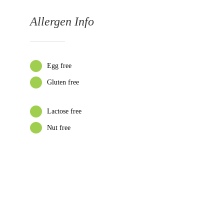
Allergen Info
Egg free
Gluten free
Lactose free
Nut free